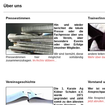
Über uns
Pressestimmen
Trainer/in
Hin und wieder
berichtet die lokale
Presse oder die
Fachpresse über uns
als Verein, über
besondere Events
oder über Erfolge
einzelner Mitglieder.
Wir sind bemüht, diese
andere leiten
Pressestimmen hier möglichst vollständig
Mehr über das
zusammenzutragen.
Im Archiv stöbern...
Vereinsgeschichte
Vorstand 
Die 1. Karate Ag
Wer ist ve
Kölner Schulen e.V.
Ansprechpart
wurde 1971
Alle Ansprec
gegründet und zählt
jetzt abrufen..
somit zu den ältesten
Karate-Vereinen in