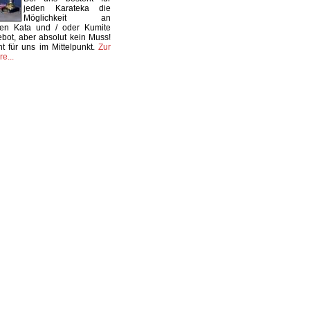
jeden Karateka die
Möglichkeit an
nen Kata und / oder Kumite
ebot, aber absolut kein Muss!
t für uns im Mittelpunkt.
Zur
e...