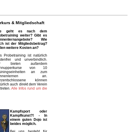
rkurs & Mitgliedschaft
ie geht es nach dem
obetraining weiter? Gibt es
nnenlernangebote? Wie
ch ist der Mitgliedsbeitrag?
llen weitere Kosten an?
s Probetraining ist natürlich
stenfrei und unverbindlich.
ir bieten außerdem
chnupperkurse von 10
ainingseinheiten an zum
ennenlernen an.
rzentschlossene können
türlich auch direkt dem Verein
itreten.
Alle Infos rund um die
Kampfsport oder
Kampfkunst?! - In
einem guten Dojo ist
beides möglich.
Bei uns besteht für