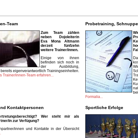
nen-Team
Probetraining, Schnuppe
Zum Team zählen
W
neben Dojoleiterin
Pr
Eva Mona Altmann
Ke
derzeit fünfzehn
ho
weitere Trainer/innen.
Fa
Einige von ihnen
Da
befinden sich noch in
ko
der Ausbildung,
W
 bereits eigenverantwortlich Trainingseinheiten.
S
 Trainer/innen-Team erfahren...
Tr
K
Ku
na
be
Formalia...
und Kontaktpersonen
Sportliche Erfolge
rtretungsberechtigt? Wer steht mir als
ner/in zur Verfügung?
hpartner/innen und Kontakte in der Übersicht
.