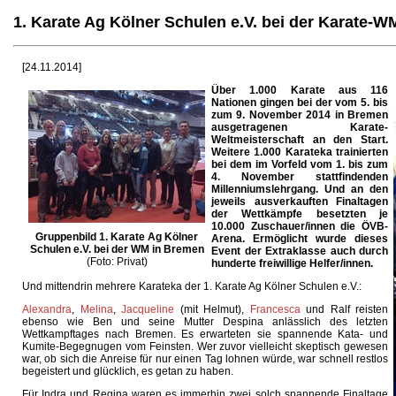
1. Karate Ag Kölner Schulen e.V. bei der Karate-
[24.11.2014]
Über 1.000 Karate aus 116
Nationen gingen bei der vom 5. bis
zum 9. November 2014 in Bremen
ausgetragenen Karate-
Weltmeisterschaft an den Start.
Weitere 1.000 Karateka trainierten
bei dem im Vorfeld vom 1. bis zum
4. November stattfindenden
Millenniumslehrgang. Und an den
jeweils ausverkauften Finaltagen
der Wettkämpfe besetzten je
10.000 Zuschauer/innen die ÖVB-
Gruppenbild 1. Karate Ag Kölner
Arena.
Ermöglicht wurde dieses
Schulen e.V. bei der WM in Bremen
Event der Extraklasse auch durch
(Foto: Privat)
hunderte freiwillige Helfer/innen.
Und mittendrin mehrere Karateka der 1. Karate Ag Kölner Schulen e.V.:
Alexandra
,
Melina
,
Jacqueline
(mit Helmut),
Francesca
und Ralf reisten
ebenso wie Ben und seine Mutter Despina anlässlich des letzten
Wettkampftages nach Bremen. Es erwarteten sie spannende Kata- und
Kumite-Begegnugen vom Feinsten. Wer zuvor vielleicht skeptisch gewesen
war, ob sich die Anreise für nur einen Tag lohnen würde, war schnell restlos
begeistert und glücklich, es getan zu haben.
Für Indra und Regina waren es immerhin zwei solch spannende Finaltage