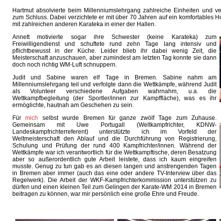
Hartmut absolvierte beim Millenniumslehrgang zahlreiche Einheiten und ve
zum Schluss. Dabei verzichtete er mit über 70 Jahren auf ein komfortables H
mit zahlreichen anderen Karateka in einer der Hallen.
Annett motivierte sogar ihre Schwester (keine Karateka) zum
Freiwilligendienst und schuftete rund zehn Tage lang intensiv und
pflichtbewusst in der Küche. Leider blieb ihr dabei wenig Zeit, die
Meisterschaft anzuschauen, aber zumindest am letzten Tag konnte sie dann
doch noch richtig WM-Luft schnuppern.
Judit und Sabine waren elf Tage in Bremen. Sabine nahm am
Millenniumslehrgang teil und verfolgte dann die Wettkämpfe, während Judit
als Volunteer verschiedene Aufgaben wahrnahm, u.a. die
Wettkampfbegleitung (der Sportler/innen zur Kampffläche), was es ihr
ermöglichte, hautnah am Geschehen zu sein.
Für
mich
selbst wurde Bremen für ganze zwölf Tage zum Zuhause.
Gemeinsam mit Uwe Portugall (Weltkampfrichter, KDNW-
Landeskampfrichterreferent) unterstützte ich im Vorfeld der
Weltmeisterschaft den Ablauf und die Durchführung von Registrierung,
Schulung und Prüfung der rund 400 Kampfrichter/innen. Während der
Wettkämpfe war ich verantwortlich für die Wettkampftische, deren Besatzung
aber so außerordentlich gute Arbeit leistete, dass ich kaum eingreifen
musste. Genug zu tun gab es an diesen langen und anstrengenden Tagen
in Bremen aber immer (auch das eine oder andere TV-Interview über das
Regelwerk). Die Arbeit der WKF-Kampfrichterkommission unterstützen zu
dürfen und einen kleinen Teil zum Gelingen der Karate-WM 2014 in Bremen
beitragen zu können, war mir persönlich eine große Ehre und Freude.