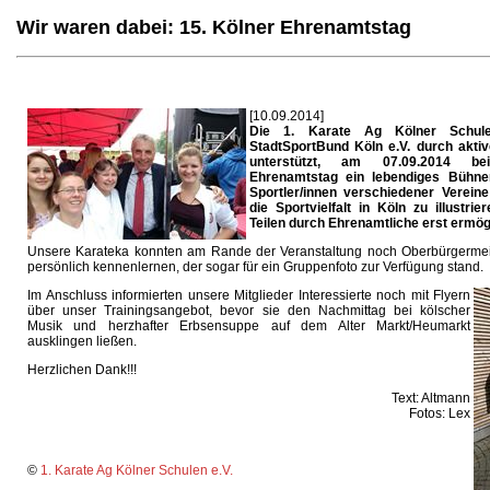
Wir waren dabei: 15. Kölner Ehrenamtstag
[10.09.2014]
Die 1. Karate Ag Kölner Schul
StadtSportBund Köln e.V. durch akti
unterstützt, am 07.09.2014 b
Ehrenamtstag ein lebendiges Bühne
Sportler/innen verschiedener Verein
die Sportvielfalt in Köln zu illustri
Teilen durch Ehrenamtliche erst ermögl
Unsere Karateka konnten am Rande der Veranstaltung noch Oberbürgermei
persönlich kennenlernen, der sogar für ein Gruppenfoto zur Verfügung stand.
Im Anschluss informierten unsere Mitglieder Interessierte noch mit Flyern
über unser Trainingsangebot, bevor sie den Nachmittag bei kölscher
Musik und herzhafter Erbsensuppe auf dem Alter Markt/Heumarkt
ausklingen ließen.
Herzlichen Dank!!!
Text: Altmann
Fotos: Lex
©
1. Karate Ag Kölner Schulen e.V.