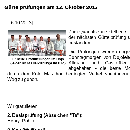
Gürtelprüfungen am 13. Oktober 2013
[16.10.2013]
Zum Quartalsende stellten si
der nächsten Gürtelprüfung 
bestanden!
Die Prüfungen wurden unge
Sonntagmorgen von Dojoleit
17 neue Graduierungen im Dojo
Altmann und Gastprüfer
(leider nicht alle Prüflinge im Bild)
abgehalten - die beste Mög
durch den Köln Marathon bedingten Verkehrsbehinder
Weg zu gehen.
Wir gratulieren:
2. Basisprüfung (Abzeichen "Te"):
Henry, Robin.
9. Kyu (Weißgurt):