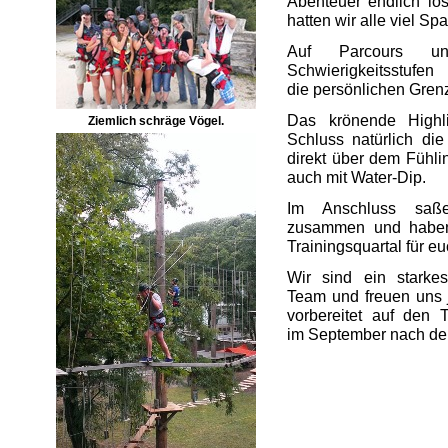
Abenteuer endlich lo
hatten wir alle viel Sp
Auf Parcours unter
Schwierigkeitsstufen
die persönlichen Gren
Das krönende Highl
Ziemlich schräge Vögel.
Schluss natürlich di
direkt über dem Fühlin
auch mit Water-Dip.
Im Anschluss saß
zusammen und haben
Trainingsquartal für eu
Wir sind ein starke
Team und freuen uns j
vorbereitet auf den T
im September nach den