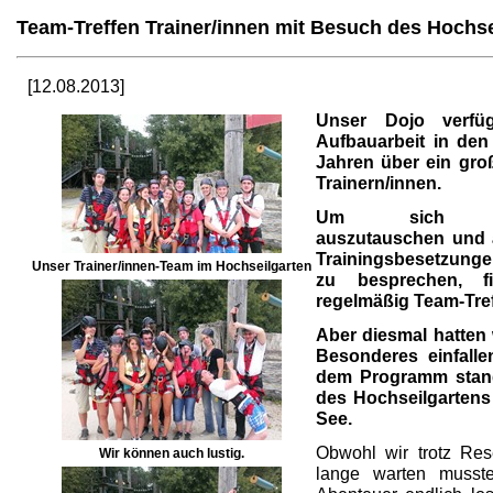
Team-Treffen Trainer/innen mit Besuch des Hochse
[12.08.2013]
Unser Dojo verfü
Aufbauarbeit in de
Jahren über ein gr
Trainern/innen.
Um sich mit
auszutauschen und 
Trainingsbesetzunge
Unser Trainer/innen-Team im Hochseilgarten
zu besprechen, fi
regelmäßig Team-Treff
Aber diesmal hatten
Besonderes einfalle
dem Programm stan
des Hochseilgartens
See.
Obwohl wir trotz Res
Wir können auch lustig.
lange warten musst