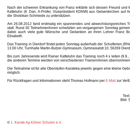
Nach der schweren Erkrankung von Franz erklärte sich dessen Freund und 
Katteluhn (6. Dan, A-Prüfer, Vizepräsident KDNW) aus Gelsenkirchen auf Anf
die Shotokan-Schmiede zu unterstützen.
Am 26.08.2012 fand erstmalig ein spannendes und abwechslungsreiches Tra
statt. Rund 30 Teilnehmer/innen schwitzten am vergangenen Sonntag gemei
dabei auch viele gute Wünsche und Gedanken an ihren Lehrer Franz Bo
Elisabeth.
Das Training in Dierdorf findet jeden Sonntag außerhalb der Schulferien (Rhld.-
13.00 Uhr, Turnhalle Martin-Butzer-Gymnasium, Gymnasialstr.10, 56269 Dierd
Bis zum Jahresende wird Rainer Katteluhn das Training noch 4 x leiten (9.9., 7.
die anderen Termine werden von verschiedenen Trainern/innen übernommen
Die Teilnahme ist für alle Oberstufen-Karateka jeweils gegen eine kleine Gebü
möglich.
Für Rückfragen und Informationen steht Thomas Hofmann per
E-Mail
zur Verf
Text
Bild:
©
1. Karate Ag Kölner Schulen e.V.