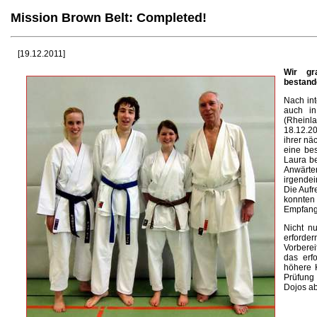
Mission Brown Belt: Completed!
[19.12.2011]
Wir gr
bestand
Nach int
auch in
(Rhein
18.12.20
ihrer nä
eine be
Laura be
Anwärte
irgendei
Die Aufr
konnten
Empfang
Nicht n
erforde
Vorberei
das erf
höhere K
Prüfung
Dojos a