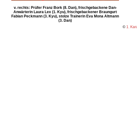
v. rechts: Prüfer Franz Bork (8. Dan), frischgebackene Dan-
Anwärterin Laura Lex (1. Kyu), frischgebackener Braungurt
Fabian Peckmann (3. Kyu), stolze Trainerin Eva Mona Altmann
(3. Dan)
©
1. Kar