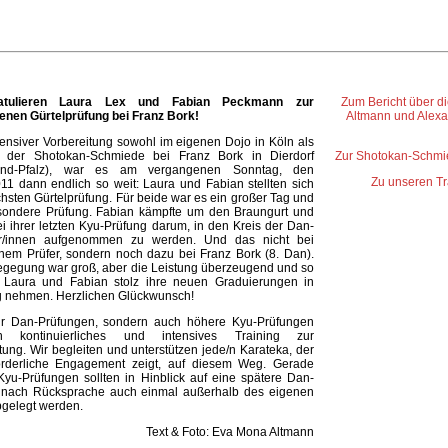
atulieren Laura Lex und Fabian Peckmann zur
Zum Bericht über d
enen Gürtelprüfung bei Franz Bork!
Altmann und Alexa
ensiver Vorbereitung sowohl im eigenen Dojo in Köln als
 der Shotokan-Schmiede bei Franz Bork in Dierdorf
Zur Shotokan-Schmie
land-Pfalz), war es am vergangenen Sonntag, den
Zu unseren Tr
11 dann endlich so weit: Laura und Fabian stellten sich
chsten Gürtelprüfung. Für beide war es ein großer Tag und
sondere Prüfung. Fabian kämpfte um den Braungurt und
i ihrer letzten Kyu-Prüfung darum, in den Kreis der Dan-
r/innen aufgenommen zu werden. Und das nicht bei
nem Prüfer, sondern noch dazu bei Franz Bork (8. Dan).
egegung war groß, aber die Leistung überzeugend und so
 Laura und Fabian stolz ihre neuen Graduierungen in
 nehmen. Herzlichen Glückwunsch!
ur Dan-Prüfungen, sondern auch höhere Kyu-Prüfungen
rn kontinuierliches und intensives Training zur
tung. Wir begleiten und unterstützen jede/n Karateka, der
orderliche Engagement zeigt, auf diesem Weg. Gerade
yu-Prüfungen sollten in Hinblick auf eine spätere Dan-
 nach Rücksprache auch einmal außerhalb des eigenen
bgelegt werden.
Text & Foto: Eva Mona Altmann