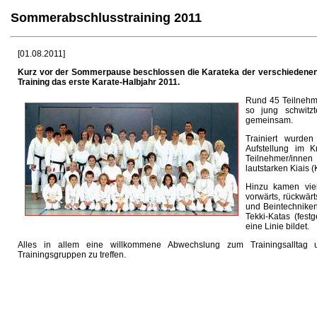
Sommerabschlusstraining 2011
[01.08.2011]
Kurz vor der Sommerpause
beschlossen die Karateka der verschiedene
Training das erste Karate-Halbjahr 2011.
Rund 45 Teilnehme
so jung schwitz
gemeinsam.
Trainiert wurde
Aufstellung im 
Teilnehmer/inne
lautstarken Kiais 
Hinzu kamen vie
vorwärts, rückwär
und Beintechniken
Tekki-Katas (fest
eine Linie bildet.
Alles in allem eine willkommene Abwechslung zum Trainingsalltag u
Trainingsgruppen zu treffen.