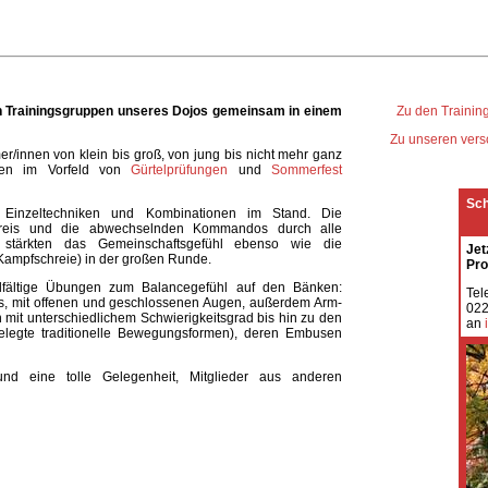
n Trainingsgruppen unseres Dojos gemeinsam in einem
Zu den Training
Zu unseren vers
r/innen von klein bis groß, von jung bis nicht mehr ganz
ten im Vorfeld von
Gürtelprüfungen
und
Sommerfest
Sch
n Einzeltechniken und Kombinationen im Stand. Die
Kreis und die abwechselnden Kommandos durch alle
n stärkten das Gemeinschaftsgefühl ebenso wie die
Jet
(Kampfschreie) in der großen Runde.
Pro
lfältige Übungen zum Balancegefühl auf den Bänken:
T
ts, mit offenen und geschlossenen Augen, außerdem Arm-
022
 mit unterschiedlichem Schwierigkeitsgrad bis hin zu den
an
gelegte traditionelle Bewegungsformen), deren Embusen
nd eine tolle Gelegenheit, Mitglieder aus anderen