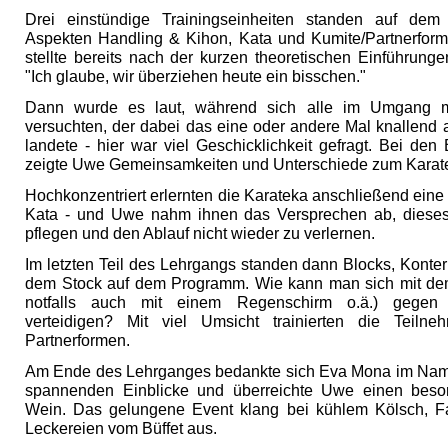
Drei einstündige Trainingseinheiten standen auf de
Aspekten Handling & Kihon, Kata und Kumite/Partnerfor
stellte bereits nach der kurzen theoretischen Einführunge
"Ich glaube, wir überziehen heute ein bisschen."
Dann wurde es laut, während sich alle im Umgang 
versuchten, der dabei das eine oder andere Mal knallend
landete - hier war viel Geschicklichkeit gefragt. Bei den
zeigte Uwe Gemeinsamkeiten und Unterschiede zum Karate
Hochkonzentriert erlernten die Karateka anschließend eine
Kata - und Uwe nahm ihnen das Versprechen ab, diese
pflegen und den Ablauf nicht wieder zu verlernen.
Im letzten Teil des Lehrgangs standen dann Blocks, Konte
dem Stock auf dem Programm. Wie kann man sich mit de
notfalls auch mit einem Regenschirm o.ä.) gegen 
verteidigen? Mit viel Umsicht trainierten die Teilne
Partnerformen.
Am Ende des Lehrganges bedankte sich Eva Mona im Namen
spannenden Einblicke und überreichte Uwe einen beso
Wein. Das gelungene Event klang bei kühlem Kölsch, F
Leckereien vom Büffet aus.