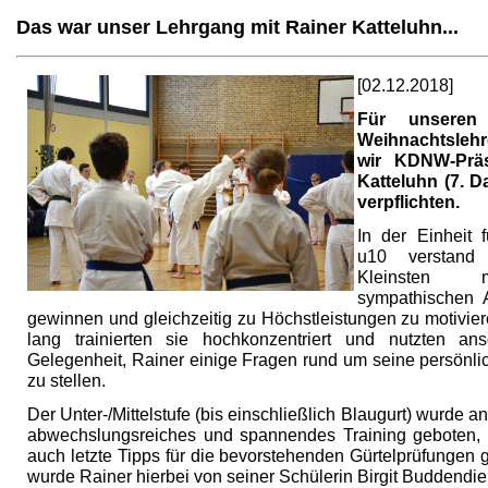
Das war unser Lehrgang mit Rainer Katteluhn...
[02.12.2018]
Für unseren 
Weihnachtsleh
wir KDNW-Präs
Katteluhn (7. Da
verpflichten.
In der Einheit f
u10 verstand
Kleinsten 
sympathischen A
gewinnen und gleichzeitig zu Höchstleistungen zu motivie
lang trainierten sie hochkonzentriert und nutzten an
Gelegenheit, Rainer einige Fragen rund um seine persönli
zu stellen.
Der Unter-/Mittelstufe (bis einschließlich Blaugurt) wurde a
abwechslungsreiches und spannendes Training geboten,
auch letzte Tipps für die bevorstehenden Gürtelprüfungen g
wurde Rainer hierbei von seiner Schülerin Birgit Buddendie