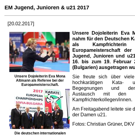
EM Jugend, Junioren & u21 2017
[20.02.2017]
Unsere Dojoleiterin Eva
nahm für den Deutschen K
als Kampfrichter
Europameisterschaft der 
Jugend, Junioren und u21 
16. bis zum 19. Februar 
(Bulgarien) ausgetragen wu
Sie freute sich über viel
Unsere Dojoleiterin Eva Mona
Altmann als Referee bei der
hochkarätigen Kata- 
Europameisterschaft.
Begegnungen und den
Austausch mit den int
Kampfrichterkollegen/innen.
Am Freitagabend leitete sie 
der Damen u21.
Fotos: Christian Grüner, DKV
Die deutschen internationalen