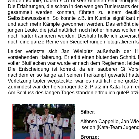
werden konnte, haben sich unsere Athleten sehr erfolgrei
Die Erfahrungen, die schon in den wenigen Tunierstarts de
gesammelt werden konnten, führten zu einem deutl
Selbstbewusstsein. So konnte z.B. im Kumite signifikant 
und auch mehr Kämpfe gewonnen werden. Das erhöht die 
jungen Leute, die jetzt natürlich noch höher hinaus wollen
noch härter trainieren werden. Deshalb hoffe ich zuversich
noch eine ganze Reihe von Siegerehrungen fotografieren k
Leider verletzte sich Jan Wielpütz außerhalb der H
vorstehenden Halterung. Er erlitt einen blutenden Schnitt
voller Blutflecken war wurde er nach dem Reglement leider d
Die Entscheidung ist korrekt, da ein sauberer Gi Vorsch
nachdem er so lange auf seinen Freikampf gewartet hatt
Verletzung tapfer wegsteckte, war es natürlich eine groß
Zumindest war der hervorragende 2. Platz im Kata-Team ei
Am Schluss des langen Tages standen erfreulich gutePlatz
Silber:
Alfonso Cappello, Jan Wie
Iserloh (Kata-Team Jugend
Bronze: