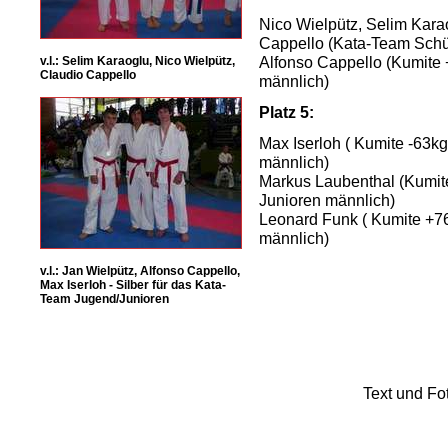
Nico Wielpütz, Selim Kara
Cappello (Kata-Team Schü
Alfonso Cappello (Kumite
v.l.: Selim Karaoglu, Nico Wielpütz,
Claudio Cappello
männlich)
Platz 5:
Max Iserloh ( Kumite -63k
männlich)
Markus Laubenthal (Kumit
Junioren männlich)
Leonard Funk ( Kumite +7
männlich)
v.l.: Jan Wielpütz, Alfonso Cappello,
Max Iserloh - Silber für das Kata-
Team Jugend/Junioren
Text und Fo